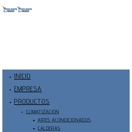
Ir
al
contenido
Menú
Principal
INICIO
EMPRESA
PRODUCTOS
CLIMATIZACION
AIRES ACONDICIONADOS
CALDERAS