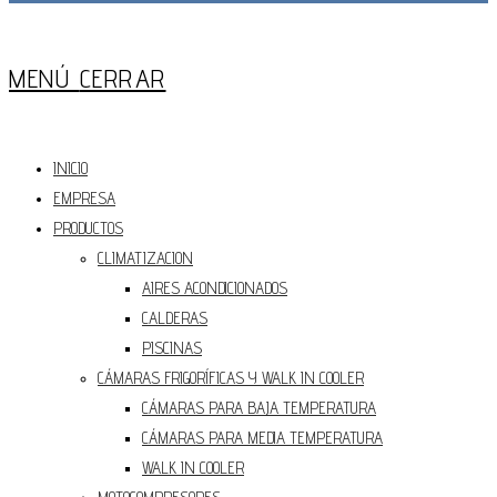
Press
Escape
MENÚ
CERRAR
to
close
the
INICIO
Main
EMPRESA
Menu
panel
PRODUCTOS
CLIMATIZACION
AIRES ACONDICIONADOS
CALDERAS
PISCINAS
CÁMARAS FRIGORÍFICAS Y WALK IN COOLER
CÁMARAS PARA BAJA TEMPERATURA
CÁMARAS PARA MEDIA TEMPERATURA
WALK IN COOLER