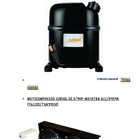
Vista
rápida
MOTOCOMPRESOR CUBIGEL DE 3/4HP-MX18TBA R22/R404A
(T6220E/TYA9455E)