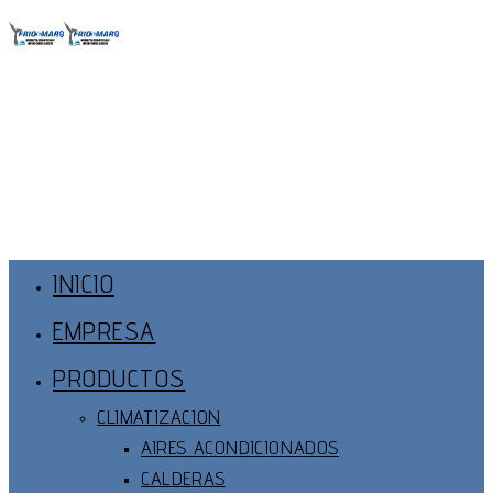
Ir
al
contenido
Menú
Principal
INICIO
EMPRESA
PRODUCTOS
CLIMATIZACION
AIRES ACONDICIONADOS
CALDERAS