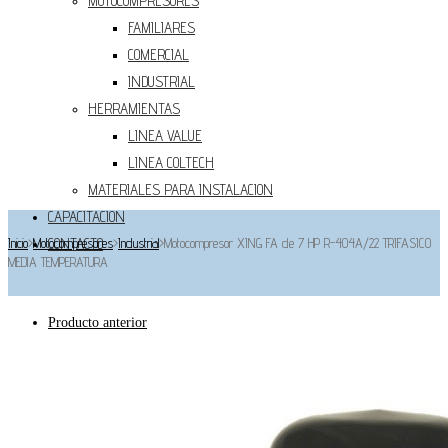
MOTOCOMPRESORES
FAMILIARES
COMERCIAL
INDUSTRIAL
HERRAMIENTAS
LINEA VALUE
LINEA COLTECH
MATERIALES PARA INSTALACION
CAPACITACION
Inicio
>
Motocompresores
CONTACTO
>
Industrial
>
Motocompresor XING FA de 7 HP R-404A/22 TRIFASICO
MEDIA TEMPERATURA
Producto anterior