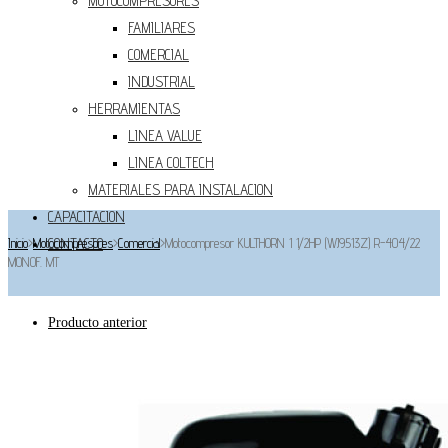
MOTOCOMPRESORES
FAMILIARES
COMERCIAL
INDUSTRIAL
HERRAMIENTAS
LINEA VALUE
LINEA COLTECH
MATERIALES PARA INSTALACION
CAPACITACION
Inicio
>
Motocompresores
CONTACTO
>
Comercial
>
Motocompresor KULTHORN 1 1/2HP (WJ9513Z) R-404/22
MONOF. MT
Producto anterior