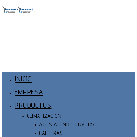
Ir
al
contenido
Menú
Principal
INICIO
EMPRESA
PRODUCTOS
CLIMATIZACION
AIRES ACONDICIONADOS
CALDERAS