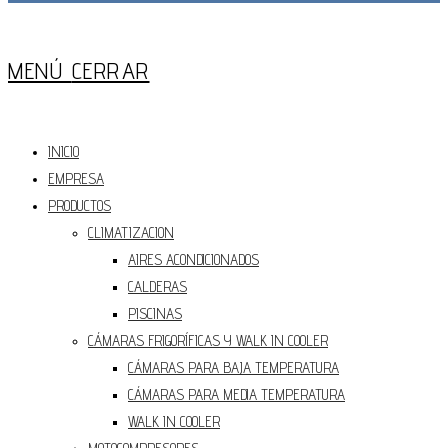
Press
Escape
MENÚ
CERRAR
to
close
the
INICIO
Main
EMPRESA
Menu
panel
PRODUCTOS
CLIMATIZACION
AIRES ACONDICIONADOS
CALDERAS
PISCINAS
CÁMARAS FRIGORÍFICAS Y WALK IN COOLER
CÁMARAS PARA BAJA TEMPERATURA
CÁMARAS PARA MEDIA TEMPERATURA
WALK IN COOLER