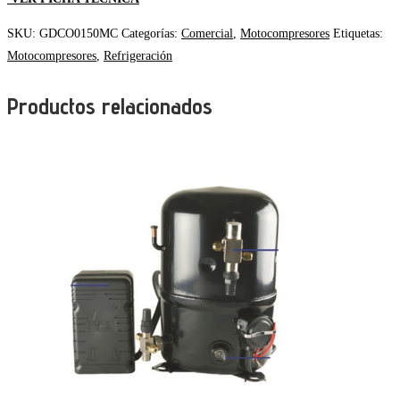
SKU:
GDCO0150MC
Categorías:
Comercial
,
Motocompresores
Etiquetas:
Motocompresores
,
Refrigeración
Productos relacionados