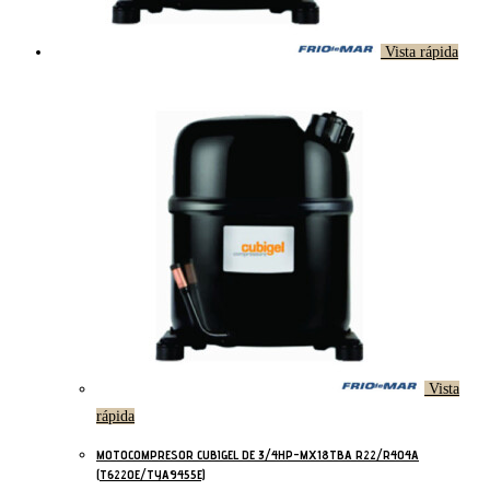
Vista rápida
Vista
rápida
MOTOCOMPRESOR CUBIGEL DE 3/4HP-MX18TBA R22/R404A
(T6220E/TYA9455E)