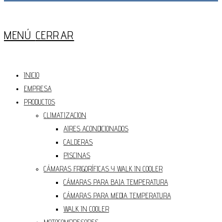
Press
Escape
MENÚ
CERRAR
to
close
the
INICIO
Main
EMPRESA
Menu
panel
PRODUCTOS
CLIMATIZACION
AIRES ACONDICIONADOS
CALDERAS
PISCINAS
CÁMARAS FRIGORÍFICAS Y WALK IN COOLER
CÁMARAS PARA BAJA TEMPERATURA
CÁMARAS PARA MEDIA TEMPERATURA
WALK IN COOLER