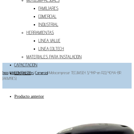
MOTOCOMPRESORES
FAMILIARES
COMERCIAL
INDUSTRIAL
HERRAMIENTAS
LINEA VALUE
LINEA COLTECH
MATERIALES PARA INSTALACION
CAPACITACION
Inicio
>
Motocompresores
CONTACTO
>
Comercial
>
Motocompresor TECUMSEH 3/4HP-en R22/404A-BR
(AKM19ES)
Producto anterior