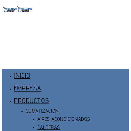
Ir
al
contenido
Menú
Principal
INICIO
EMPRESA
PRODUCTOS
CLIMATIZACION
AIRES ACONDICIONADOS
CALDERAS