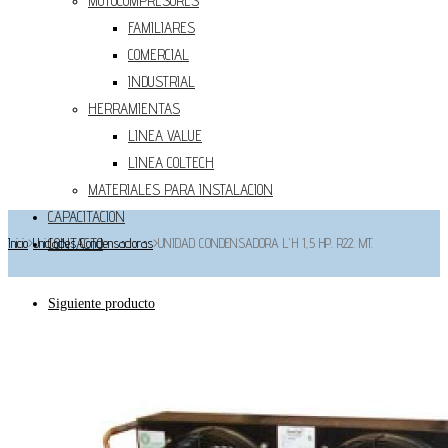
MOTOCOMPRESORES
FAMILIARES
COMERCIAL
INDUSTRIAL
HERRAMIENTAS
LINEA VALUE
LINEA COLTECH
MATERIALES PARA INSTALACION
CAPACITACION
Inicio
>
Unidades Condensadoras
CONTACTO
>
UNIDAD CONDENSADORA L`H 1,5 HP. R22. MT.
Siguiente producto