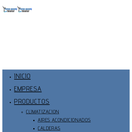
Ir
al
contenido
Menú
Principal
INICIO
EMPRESA
PRODUCTOS
CLIMATIZACION
AIRES ACONDICIONADOS
CALDERAS