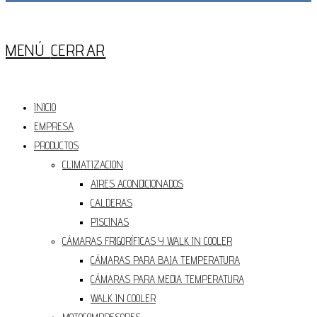
Press
Escape
MENÚ
CERRAR
to
close
the
INICIO
Main
EMPRESA
Menu
panel
PRODUCTOS
CLIMATIZACION
AIRES ACONDICIONADOS
CALDERAS
PISCINAS
CÁMARAS FRIGORÍFICAS Y WALK IN COOLER
CÁMARAS PARA BAJA TEMPERATURA
CÁMARAS PARA MEDIA TEMPERATURA
WALK IN COOLER